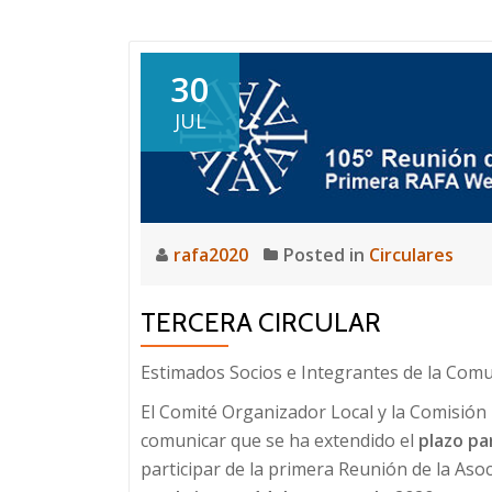
la
RAFA
30
JUL
rafa2020
Posted in
Circulares
TERCERA CIRCULAR
Estimados Socios e Integrantes de la Comun
El Comité Organizador Local y la Comisión D
comunicar que se ha extendido el
plazo pa
participar de la primera Reunión de la As