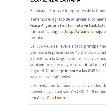
Estimados Socios e Integrantes de la Comu
Tenemos el agrado de anunciar el comienz
Física Argentina) en formato virtual.
Este
tanto en la página (
http://afa.mvilamajo.
reunión.
La 105 RAFA se llevará a cabo principalmen
permitirá la presencia de 45 charlas invit
y posters, a lo largo de todas las divisione
septiembre,
con mayor concentración en l
lugar el
21 de septiembre a las 8:45 hs.
a 
sala de Usos Múltiples.
Los invitamos también a las actividades d
novedosa y actual sección COVID-19 donde 
temática.
Read more
about
…
Comienza