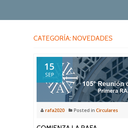
CATEGORÍA:
NOVEDADES
15
SEP
rafa2020
Posted in
Circulares
COMIENZA LA RAFA