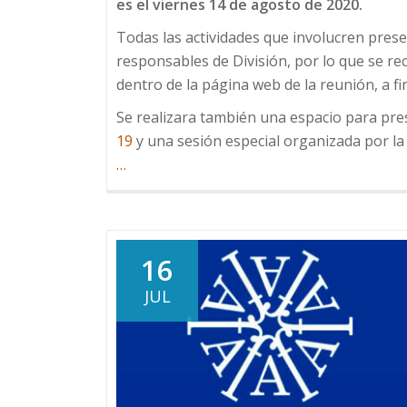
es el viernes 14 de agosto de 2020.
Todas las actividades que involucren pres
responsables de División, por lo que se re
dentro de la página web de la reunión, a f
Se realizara también una espacio para pre
19
y una sesión especial organizada por l
about
…
Tercera
Circular
16
JUL