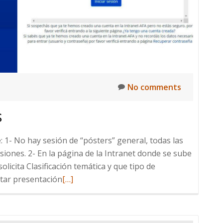
No comments
S
e: 1- No hay sesión de “pósters” general, todas las
isiones. 2- En la página de la Intranet donde se sube
licita Clasificación temática y que tipo de
itar presentación
Read
[…]
more
about
Presentación