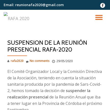
Email:
reunionafa2020@gmail.com
fa-
faceb
Skip
to
TO
content
NA
SUSPENSION DE LA REUNIÓN
PRESENCIAL RAFA-2020
rafa2020
No comments
29/05/2020
El Comité Organizador Local y la Comisión Directiva
de la Asociación, teniendo en cuenta la situación
sanitaria producida por la pandemia de Sars-Covid-
2, hemos tomado la decisión de
suspender la
realización presencial
de la Reunión Anual que iba
a tener lugar en la Provincia de Córdoba el próximo
Septiembre.